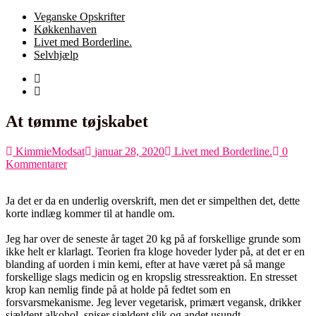
Veganske Opskrifter
Køkkenhaven
Livet med Borderline.
Selvhjælp
At tømme tøjskabet
KimmieModsat
januar 28, 2020
Livet med Borderline.
0
Kommentarer
Ja det er da en underlig overskrift, men det er simpelthen det, dette
korte indlæg kommer til at handle om.
Jeg har over de seneste år taget 20 kg på af forskellige grunde som
ikke helt er klarlagt. Teorien fra kloge hoveder lyder på, at det er en
blanding af uorden i min kemi, efter at have været på så mange
forskellige slags medicin og en kropslig stressreaktion. En stresset
krop kan nemlig finde på at holde på fedtet som en
forsvarsmekanisme. Jeg lever vegetarisk, primært vegansk, drikker
sjældent alkohol, spiser sjældent slik og andet usundt.