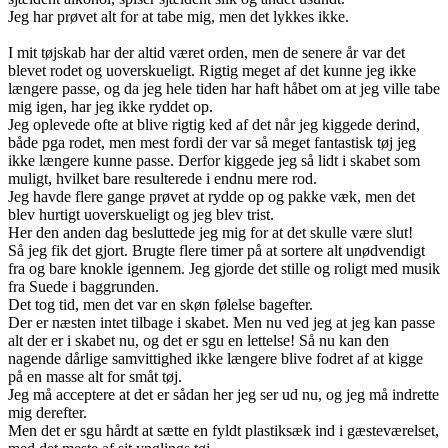
Jeg har prøvet alt for at tabe mig, men det lykkes ikke.
I mit tøjskab har der altid været orden, men de senere år var det
blevet rodet og uoverskueligt. Rigtig meget af det kunne jeg ikke
længere passe, og da jeg hele tiden har haft håbet om at jeg ville tabe
mig igen, har jeg ikke ryddet op.
Jeg oplevede ofte at blive rigtig ked af det når jeg kiggede derind,
både pga rodet, men mest fordi der var så meget fantastisk tøj jeg
ikke længere kunne passe. Derfor kiggede jeg så lidt i skabet som
muligt, hvilket bare resulterede i endnu mere rod.
Jeg havde flere gange prøvet at rydde op og pakke væk, men det
blev hurtigt uoverskueligt og jeg blev trist.
Her den anden dag besluttede jeg mig for at det skulle være slut!
Så jeg fik det gjort. Brugte flere timer på at sortere alt unødvendigt
fra og bare knokle igennem. Jeg gjorde det stille og roligt med musik
fra Suede i baggrunden.
Det tog tid, men det var en skøn følelse bagefter.
Der er næsten intet tilbage i skabet. Men nu ved jeg at jeg kan passe
alt der er i skabet nu, og det er sgu en lettelse! Så nu kan den
nagende dårlige samvittighed ikke længere blive fodret af at kigge
på en masse alt for småt tøj.
Jeg må acceptere at det er sådan her jeg ser ud nu, og jeg må indrette
mig derefter.
Men det er sgu hårdt at sætte en fyldt plastiksæk ind i gæsteværelset,