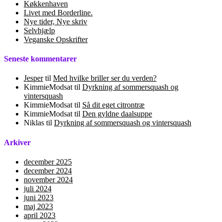
Køkkenhaven
Livet med Borderline.
Nye tider, Nye skriv
Selvhjælp
Veganske Opskrifter
Seneste kommentarer
Jesper
til
Med hvilke briller ser du verden?
KimmieModsat
til
Dyrkning af sommersquash og
vintersquash
KimmieModsat
til
Så dit eget citrontræ
KimmieModsat
til
Den gyldne daalsuppe
Niklas
til
Dyrkning af sommersquash og vintersquash
Arkiver
december 2025
december 2024
november 2024
juli 2024
juni 2023
maj 2023
april 2023