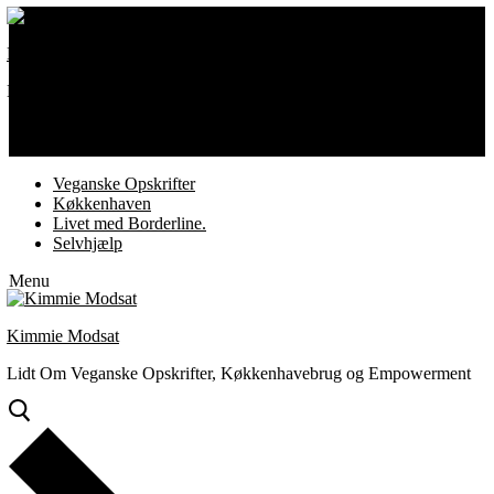
Spring
Menu
Luk
til
Kimmie Modsat
indhold
Lidt Om Veganske Opskrifter, Køkkenhavebrug og Empowerment
Veganske Opskrifter
Køkkenhaven
Livet med Borderline.
Selvhjælp
Menu
Kimmie Modsat
Lidt Om Veganske Opskrifter, Køkkenhavebrug og Empowerment