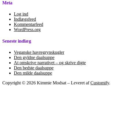
Meta
Log ind
Indlægsfeed
Kommentarfeed
WordPress.org
Seneste indlæg
Veganske havregrynskugler
Den gyldne daalsuppe
At omskrive narrativet – og skrive digte
Den bedste daalsuppe
Den milde daalsuppe
Copyright © 2026 Kimmie Modsat – Leveret af
Customify
.