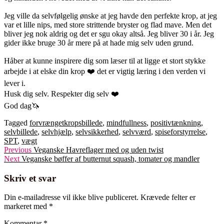
Jeg ville da selvfølgelig ønske at jeg havde den perfekte krop, at jeg
var et lille nips, med store strittende bryster og flad mave. Men det
bliver jeg nok aldrig og det er sgu okay altså. Jeg bliver 30 i år. Jeg
gider ikke bruge 30 år mere på at hade mig selv uden grund.
Håber at kunne inspirere dig som læser til at ligge et stort stykke
arbejde i at elske din krop ❤️ det er vigtig læring i den verden vi
lever i.
Husk dig selv. Respekter dig selv ❤️
God dag🦄
Tagged
forvrængetkropsbillede
,
mindfullness
,
positivtænkning
,
selvbillede
,
selvhjælp
,
selvsikkerhed
,
selvværd
,
spiseforstyrrelse
,
SPT
,
vægt
Indlægsnavigation
Previous
Previous
Veganske Havreflager med og uden twist
Next
post:
Next
Veganske bøffer af butternut squash, tomater og mandler
post:
Skriv et svar
Din e-mailadresse vil ikke blive publiceret.
Krævede felter er
markeret med
*
Kommentar
*