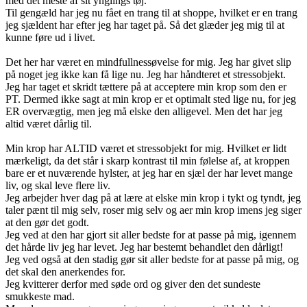
med det meste af sit ynglings tøj.
Til gengæld har jeg nu fået en trang til at shoppe, hvilket er en trang
jeg sjældent har efter jeg har taget på. Så det glæder jeg mig til at
kunne føre ud i livet.
Det her har været en mindfullnessøvelse for mig. Jeg har givet slip
på noget jeg ikke kan få lige nu. Jeg har håndteret et stressobjekt.
Jeg har taget et skridt tættere på at acceptere min krop som den er
PT. Dermed ikke sagt at min krop er et optimalt sted lige nu, for jeg
ER overvægtig, men jeg må elske den alligevel. Men det har jeg
altid været dårlig til.
Min krop har ALTID været et stressobjekt for mig. Hvilket er lidt
mærkeligt, da det står i skarp kontrast til min følelse af, at kroppen
bare er et nuværende hylster, at jeg har en sjæl der har levet mange
liv, og skal leve flere liv.
Jeg arbejder hver dag på at lære at elske min krop i tykt og tyndt, jeg
taler pænt til mig selv, roser mig selv og aer min krop imens jeg siger
at den gør det godt.
Jeg ved at den har gjort sit aller bedste for at passe på mig, igennem
det hårde liv jeg har levet. Jeg har bestemt behandlet den dårligt!
Jeg ved også at den stadig gør sit aller bedste for at passe på mig, og
det skal den anerkendes for.
Jeg kvitterer derfor med søde ord og giver den det sundeste
smukkeste mad.