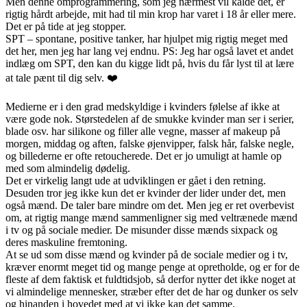
Men denne omprogrammering, som jeg nærmest vil kalde det, er
rigtig hårdt arbejde, mit had til min krop har varet i 18 år eller mere.
Det er på tide at jeg stopper.
SPT – spontane, positive tanker, har hjulpet mig rigtig meget med
det her, men jeg har lang vej endnu. PS: Jeg har også lavet et andet
indlæg om SPT, den kan du kigge lidt på, hvis du får lyst til at lære
at tale pænt til dig selv. ❤️
Medierne er i den grad medskyldige i kvinders følelse af ikke at
være gode nok. Størstedelen af de smukke kvinder man ser i serier,
blade osv. har silikone og filler alle vegne, masser af makeup på
morgen, middag og aften, falske øjenvipper, falsk hår, falske negle,
og billederne er ofte retoucherede. Det er jo umuligt at hamle op
med som almindelig dødelig.
Det er virkelig langt ude at udviklingen er gået i den retning.
Desuden tror jeg ikke kun det er kvinder der lider under det, men
også mænd. De taler bare mindre om det. Men jeg er ret overbevist
om, at rigtig mange mænd sammenligner sig med veltrænede mænd
i tv og på sociale medier. De misunder disse mænds sixpack og
deres maskuline fremtoning.
At se ud som disse mænd og kvinder på de sociale medier og i tv,
kræver enormt meget tid og mange penge at opretholde, og er for de
fleste af dem faktisk et fuldtidsjob, så derfor nytter det ikke noget at
vi almindelige mennesker, stræber efter det de har og dunker os selv
og hinanden i hovedet med at vi ikke kan det samme.