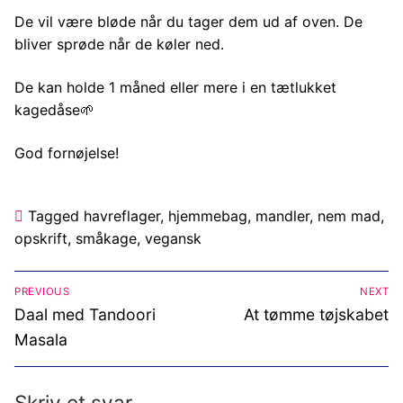
De vil være bløde når du tager dem ud af oven. De
bliver sprøde når de køler ned.
De kan holde 1 måned eller mere i en tætlukket
kagedåse🌱
God fornøjelse!
Tagged
havreflager
,
hjemmebag
,
mandler
,
nem mad
,
opskrift
,
småkage
,
vegansk
Indlægsnavigation
PREVIOUS
NEXT
Previous
Next
Daal med Tandoori
At tømme tøjskabet
post:
post:
Masala
Skriv et svar