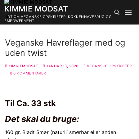
Spring
KIMMIE MODSAT
til
LIDT OM VEGANSKE OPSKRIFTER, KØKKENHAVEBRUG OG
indhold
EMPOWERMENT
Søg efter:
Veganske Havreflager med og
uden twist
KIMMIEMODSAT
JANUAR 18, 2020
VEGANSKE OPSKRIFTER
0 KOMMENTARER
Til Ca. 33 stk
Det skal du bruge:
160 gr. Blødt Smør (naturli’ smørbar eller anden