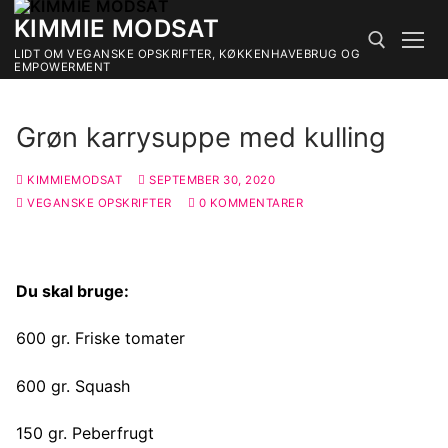
Spring
KIMMIE MODSAT
til
LIDT OM VEGANSKE OPSKRIFTER, KØKKENHAVEBRUG OG
indhold
EMPOWERMENT
Søg efter:
Grøn karrysuppe med kulling
KIMMIEMODSAT
SEPTEMBER 30, 2020
VEGANSKE OPSKRIFTER
0 KOMMENTARER
Du skal bruge:
600 gr. Friske tomater
600 gr. Squash
150 gr. Peberfrugt