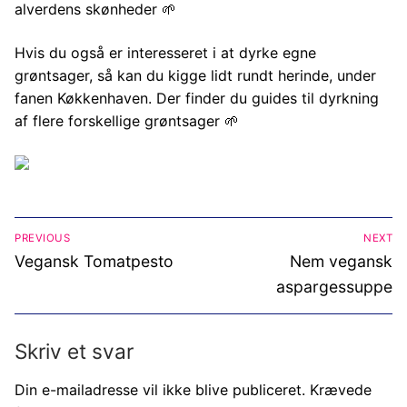
alverdens skønheder 🌱
Hvis du også er interesseret i at dyrke egne
grøntsager, så kan du kigge lidt rundt herinde, under
fanen Køkkenhaven. Der finder du guides til dyrkning
af flere forskellige grøntsager 🌱
Indlægsnavigation
PREVIOUS
NEXT
Previous
Next
Vegansk Tomatpesto
Nem vegansk
post:
post:
aspargessuppe
Skriv et svar
Din e-mailadresse vil ikke blive publiceret.
Krævede