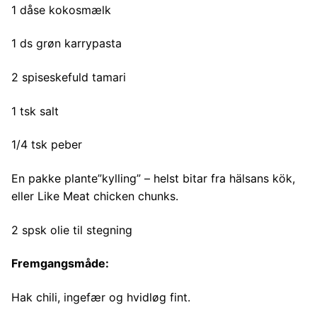
1 dåse kokosmælk
1 ds grøn karrypasta
2 spiseskefuld tamari
1 tsk salt
1/4 tsk peber
En pakke plante”kylling” – helst bitar fra hälsans kök,
eller Like Meat chicken chunks.
2 spsk olie til stegning
Fremgangsmåde:
Hak chili, ingefær og hvidløg fint.