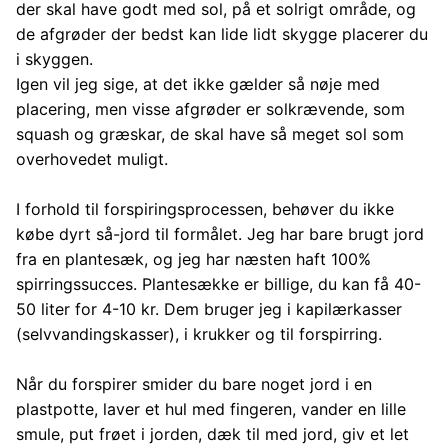
der skal have godt med sol, på et solrigt område, og
de afgrøder der bedst kan lide lidt skygge placerer du
i skyggen.
Igen vil jeg sige, at det ikke gælder så nøje med
placering, men visse afgrøder er solkrævende, som
squash og græskar, de skal have så meget sol som
overhovedet muligt.
I forhold til forspiringsprocessen, behøver du ikke
købe dyrt så-jord til formålet. Jeg har bare brugt jord
fra en plantesæk, og jeg har næsten haft 100%
spirringssucces. Plantesække er billige, du kan få 40-
50 liter for 4-10 kr. Dem bruger jeg i kapilærkasser
(selvvandingskasser), i krukker og til forspirring.
Når du forspirer smider du bare noget jord i en
plastpotte, laver et hul med fingeren, vander en lille
smule, put frøet i jorden, dæk til med jord, giv et let