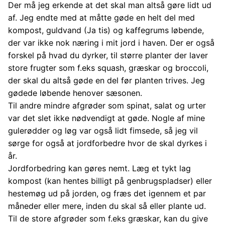
Der må jeg erkende at det skal man altså gøre lidt ud
af. Jeg endte med at måtte gøde en helt del med
kompost, guldvand (Ja tis) og kaffegrums løbende,
der var ikke nok næring i mit jord i haven. Der er også
forskel på hvad du dyrker, til større planter der laver
store frugter som f.eks squash, græskar og broccoli,
der skal du altså gøde en del før planten trives. Jeg
gødede løbende henover sæsonen.
Til andre mindre afgrøder som spinat, salat og urter
var det slet ikke nødvendigt at gøde. Nogle af mine
gulerødder og løg var også lidt fimsede, så jeg vil
sørge for også at jordforbedre hvor de skal dyrkes i
år.
Jordforbedring kan gøres nemt. Læg et tykt lag
kompost (kan hentes billigt på genbrugspladser) eller
hestemøg ud på jorden, og fræs det igennem et par
måneder eller mere, inden du skal så eller plante ud.
Til de store afgrøder som f.eks græskar, kan du give