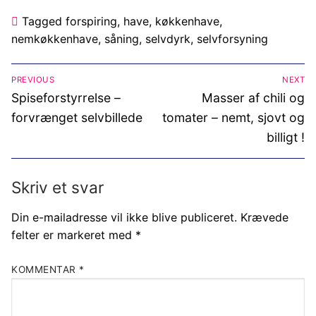
Tagged
forspiring
,
have
,
køkkenhave
,
nemkøkkenhave
,
såning
,
selvdyrk
,
selvforsyning
Indlægsnavigation
PREVIOUS
NEXT
Previous
Next
Spiseforstyrrelse –
Masser af chili og
post:
post:
forvrænget selvbillede
tomater – nemt, sjovt og
billigt !
Skriv et svar
Din e-mailadresse vil ikke blive publiceret.
Krævede
felter er markeret med
*
KOMMENTAR
*