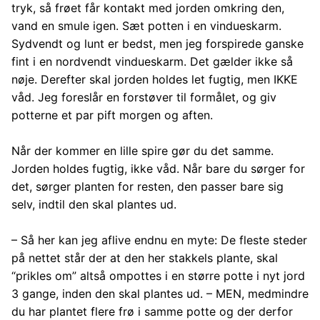
tryk, så frøet får kontakt med jorden omkring den,
vand en smule igen. Sæt potten i en vindueskarm.
Sydvendt og lunt er bedst, men jeg forspirede ganske
fint i en nordvendt vindueskarm. Det gælder ikke så
nøje. Derefter skal jorden holdes let fugtig, men IKKE
våd. Jeg foreslår en forstøver til formålet, og giv
potterne et par pift morgen og aften.
Når der kommer en lille spire gør du det samme.
Jorden holdes fugtig, ikke våd. Når bare du sørger for
det, sørger planten for resten, den passer bare sig
selv, indtil den skal plantes ud.
– Så her kan jeg aflive endnu en myte: De fleste steder
på nettet står der at den her stakkels plante, skal
“prikles om” altså ompottes i en større potte i nyt jord
3 gange, inden den skal plantes ud. – MEN, medmindre
du har plantet flere frø i samme potte og der derfor