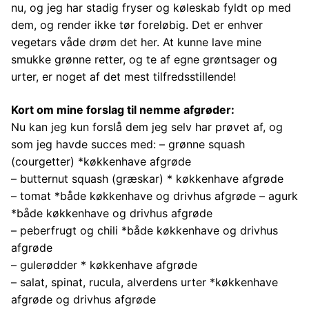
nu, og jeg har stadig fryser og køleskab fyldt op med
dem, og render ikke tør foreløbig. Det er enhver
vegetars våde drøm det her. At kunne lave mine
smukke grønne retter, og te af egne grøntsager og
urter, er noget af det mest tilfredsstillende!
Kort om mine forslag til nemme afgrøder:
Nu kan jeg kun forslå dem jeg selv har prøvet af, og
som jeg havde succes med: – grønne squash
(courgetter) *køkkenhave afgrøde
– butternut squash (græskar) * køkkenhave afgrøde
– tomat *både køkkenhave og drivhus afgrøde – agurk
*både køkkenhave og drivhus afgrøde
– peberfrugt og chili *både køkkenhave og drivhus
afgrøde
– gulerødder * køkkenhave afgrøde
– salat, spinat, rucula, alverdens urter *køkkenhave
afgrøde og drivhus afgrøde