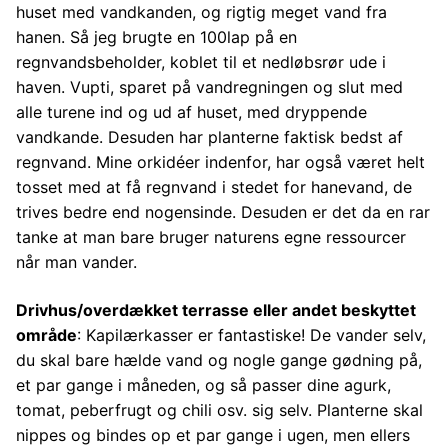
huset med vandkanden, og rigtig meget vand fra
hanen. Så jeg brugte en 100lap på en
regnvandsbeholder, koblet til et nedløbsrør ude i
haven. Vupti, sparet på vandregningen og slut med
alle turene ind og ud af huset, med dryppende
vandkande. Desuden har planterne faktisk bedst af
regnvand. Mine orkidéer indenfor, har også været helt
tosset med at få regnvand i stedet for hanevand, de
trives bedre end nogensinde. Desuden er det da en rar
tanke at man bare bruger naturens egne ressourcer
når man vander.
Drivhus/overdækket terrasse eller andet beskyttet
område
: Kapilærkasser er fantastiske! De vander selv,
du skal bare hælde vand og nogle gange gødning på,
et par gange i måneden, og så passer dine agurk,
tomat, peberfrugt og chili osv. sig selv. Planterne skal
nippes og bindes op et par gange i ugen, men ellers