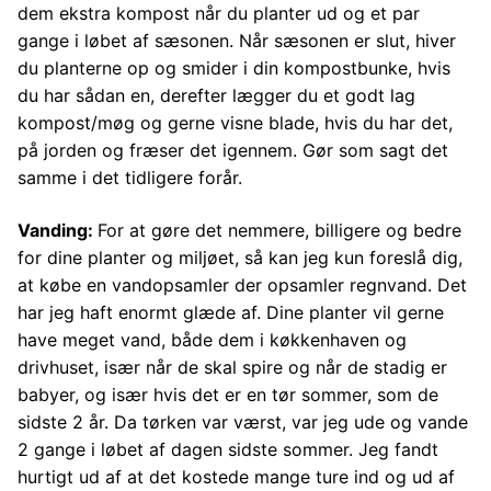
dem ekstra kompost når du planter ud og et par
gange i løbet af sæsonen. Når sæsonen er slut, hiver
du planterne op og smider i din kompostbunke, hvis
du har sådan en, derefter lægger du et godt lag
kompost/møg og gerne visne blade, hvis du har det,
på jorden og fræser det igennem. Gør som sagt det
samme i det tidligere forår.
Vanding:
For at gøre det nemmere, billigere og bedre
for dine planter og miljøet, så kan jeg kun foreslå dig,
at købe en vandopsamler der opsamler regnvand. Det
har jeg haft enormt glæde af. Dine planter vil gerne
have meget vand, både dem i køkkenhaven og
drivhuset, især når de skal spire og når de stadig er
babyer, og især hvis det er en tør sommer, som de
sidste 2 år. Da tørken var værst, var jeg ude og vande
2 gange i løbet af dagen sidste sommer. Jeg fandt
hurtigt ud af at det kostede mange ture ind og ud af