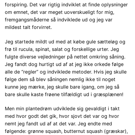
forspiring. Det var rigtig indviklet at finde oplysninger
om emnet, det var meget uoverskueligt for mig,
fremgangsmåderne så indviklede ud og jeg var
mildest talt forvirret.
Jeg startede mildt ud med at købe gule sætteløg og
frø til rucula, spinat, salat og forskellige urter. Jeg
fulgte diverse vejledninger på nettet omkring såning.
Jeg fandt dog hurtigt ud af at jeg ikke orkede følge
alle de “regler” og indviklede metoder. Hvis jeg skulle
følge dem så blev såningen nemlig ikke til noget
kunne jeg mærke, jeg skulle bare igang, om jeg så
bare skulle kaste frøene tilfældigt ud i græsplænen!
Men min plantedrøm udviklede sig gevaldigt i takt
med hvor godt det gik, hvor sjovt det var og hvor
nemt jeg fandt ud af at det var. Jeg endte med
følgende: grønne squash, butternut squash (græskar),