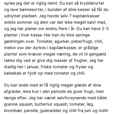
synes jeg det er rigtig nemt. Du kan så krydderurter
og lave bønnesorter, i bunden af dine kasser så får du
udnyttet pladsen. Jeg havde selv 7 kapilærkasser
sidste sommer og dem var der ikke meget bøvl med,
og jeg har planer om endnu flere i år. Du kan have 2-3
planter i hver kasse. Her kan du ikke springe
gødningen over. Tomater, agurker, peberfrugt, chili,
melon osv der dyrkes i kapilærkasser, er grådige
planter som kræver meget næring, de vil til gengæld
takke dig ved at give dig masser af frugter. Jeg har
stadig her i januar, friske tomater og fryser og
køleskab er fyldt op med tomater og chili.
Du kan ende med at få rigtig meget glæde af dine
afgrøder, ikke kun i den periode de giver frugt, men
længe efter. Jeg har været selvforsynende med både
grønne squash, butternut squash, tomater, løg,
brombær, persille, gulerødder og chili fra juni og indtil