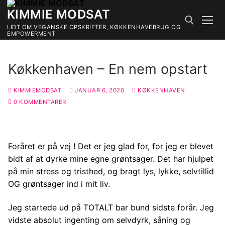
Spring
KIMMIE MODSAT
til
LIDT OM VEGANSKE OPSKRIFTER, KØKKENHAVEBRUG OG
indhold
EMPOWERMENT
Søg efter:
Køkkenhaven – En nem opstart
KIMMIEMODSAT
JANUAR 6, 2020
KØKKENHAVEN
0 KOMMENTARER
Foråret er på vej ! Det er jeg glad for, for jeg er blevet
bidt af at dyrke mine egne grøntsager. Det har hjulpet
på min stress og tristhed, og bragt lys, lykke, selvtillid
OG grøntsager ind i mit liv.
Jeg startede ud på TOTALT bar bund sidste forår. Jeg
vidste absolut ingenting om selvdyrk, såning og