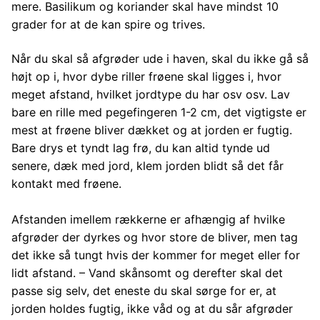
mere. Basilikum og koriander skal have mindst 10
grader for at de kan spire og trives.
Når du skal så afgrøder ude i haven, skal du ikke gå så
højt op i, hvor dybe riller frøene skal ligges i, hvor
meget afstand, hvilket jordtype du har osv osv. Lav
bare en rille med pegefingeren 1-2 cm, det vigtigste er
mest at frøene bliver dækket og at jorden er fugtig.
Bare drys et tyndt lag frø, du kan altid tynde ud
senere, dæk med jord, klem jorden blidt så det får
kontakt med frøene.
Afstanden imellem rækkerne er afhængig af hvilke
afgrøder der dyrkes og hvor store de bliver, men tag
det ikke så tungt hvis der kommer for meget eller for
lidt afstand. – Vand skånsomt og derefter skal det
passe sig selv, det eneste du skal sørge for er, at
jorden holdes fugtig, ikke våd og at du sår afgrøder