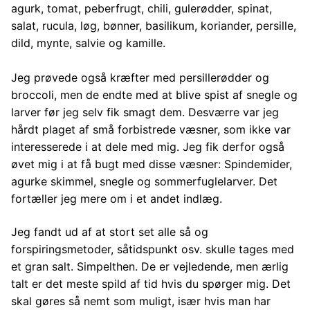
agurk, tomat, peberfrugt, chili, gulerødder, spinat,
salat, rucula, løg, bønner, basilikum, koriander, persille,
dild, mynte, salvie og kamille.
Jeg prøvede også kræfter med persillerødder og
broccoli, men de endte med at blive spist af snegle og
larver før jeg selv fik smagt dem. Desværre var jeg
hårdt plaget af små forbistrede væsner, som ikke var
interesserede i at dele med mig. Jeg fik derfor også
øvet mig i at få bugt med disse væsner: Spindemider,
agurke skimmel, snegle og sommerfuglelarver. Det
fortæller jeg mere om i et andet indlæg.
Jeg fandt ud af at stort set alle så og
forspiringsmetoder, såtidspunkt osv. skulle tages med
et gran salt. Simpelthen. De er vejledende, men ærlig
talt er det meste spild af tid hvis du spørger mig. Det
skal gøres så nemt som muligt, især hvis man har