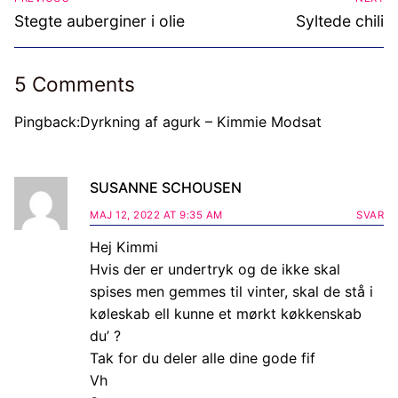
Previous
Next
Stegte auberginer i olie
Syltede chili
post:
post:
5 Comments
Pingback:
Dyrkning af agurk – Kimmie Modsat
SUSANNE SCHOUSEN
MAJ 12, 2022 AT 9:35 AM
SVAR
Hej Kimmi
Hvis der er undertryk og de ikke skal
spises men gemmes til vinter, skal de stå i
køleskab ell kunne et mørkt køkkenskab
du’ ?
Tak for du deler alle dine gode fif
Vh