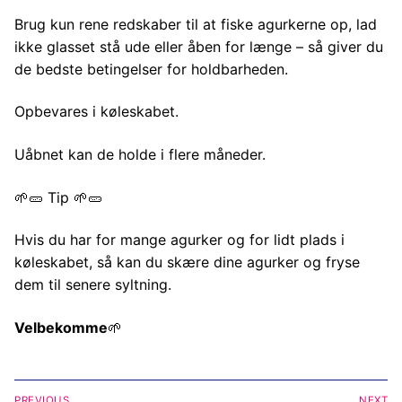
Brug kun rene redskaber til at fiske agurkerne op, lad
ikke glasset stå ude eller åben for længe – så giver du
de bedste betingelser for holdbarheden.
Opbevares i køleskabet.
Uåbnet kan de holde i flere måneder.
🌱🥒 Tip 🌱🥒
Hvis du har for mange agurker og for lidt plads i
køleskabet, så kan du skære dine agurker og fryse
dem til senere syltning.
Velbekomme
🌱
Indlægsnavigation
PREVIOUS
NEXT