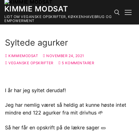
Spring
KIMMIE MODSAT
til
LIDT OM VEGANSKE OPSKRIFTER, KØKKENHAVEBRUG OG
indhold
EMPOWERMENT
Søg efter:
Syltede agurker
KIMMIEMODSAT
NOVEMBER 24, 2021
VEGANSKE OPSKRIFTER
5 KOMMENTARER
I år har jeg syltet derudaf!
Jeg har nemlig været så heldig at kunne høste intet
mindre end 122 agurker fra mit drivhus 🌱
Så her får en opskrift på de lækre sager 🥒