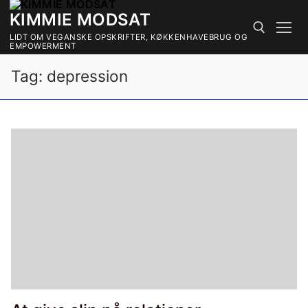
Spring
KIMMIE MODSAT
til
LIDT OM VEGANSKE OPSKRIFTER, KØKKENHAVEBRUG OG
indhold
EMPOWERMENT
Tag:
depression
Søg efter: