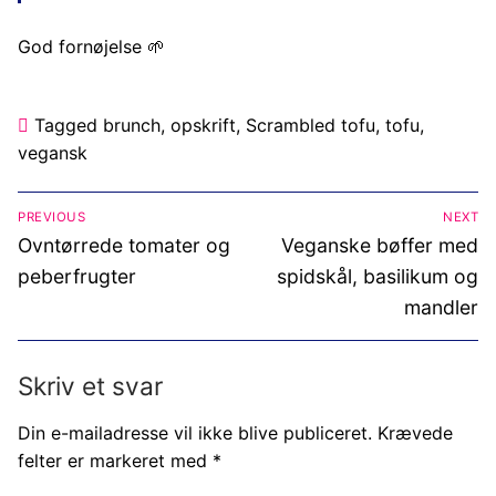
God fornøjelse 🌱
Tagged
brunch
,
opskrift
,
Scrambled tofu
,
tofu
,
vegansk
Indlægsnavigation
PREVIOUS
NEXT
Previous
Next
Ovntørrede tomater og
Veganske bøffer med
post:
post:
peberfrugter
spidskål, basilikum og
mandler
Skriv et svar
Din e-mailadresse vil ikke blive publiceret.
Krævede
felter er markeret med
*