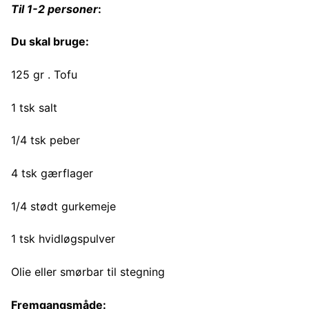
Til 1-2 personer
:
Du skal bruge:
125 gr . Tofu
1 tsk salt
1/4 tsk peber
4 tsk gærflager
1/4 stødt gurkemeje
1 tsk hvidløgspulver
Olie eller smørbar til stegning
Fremgangsmåde: