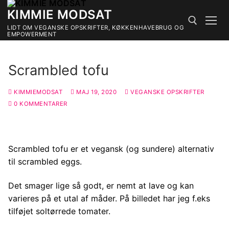
Spring
KIMMIE MODSAT
til
LIDT OM VEGANSKE OPSKRIFTER, KØKKENHAVEBRUG OG
indhold
EMPOWERMENT
Søg efter:
Scrambled tofu
KIMMIEMODSAT
MAJ 19, 2020
VEGANSKE OPSKRIFTER
0 KOMMENTARER
Scrambled tofu er et vegansk (og sundere) alternativ
til scrambled eggs.
Det smager lige så godt, er nemt at lave og kan
varieres på et utal af måder. På billedet har jeg f.eks
tilføjet soltørrede tomater.