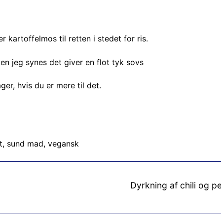
 kartoffelmos til retten i stedet for ris.
n jeg synes det giver en flot tyk sovs
er, hvis du er mere til det.
t
,
sund mad
,
vegansk
Next
Dyrkning af chili og p
post: