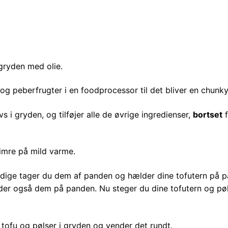
 gryden med olie.
g peberfrugter i en foodprocessor til det bliver en chunky
 i gryden, og tilføjer alle de øvrige ingredienser,
bortset
f
simre på mild varme.
ærdige tager du dem af panden og hælder dine tofutern på 
lder også dem på panden. Nu steger du dine tofutern og pø
 tofu og pølser i gryden og vender det rundt.