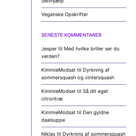
Selvhjælp
Veganske Opskrifter
SENESTE KOMMENTARER
Jesper
til
Med hvilke briller ser du
verden?
KimmieModsat
til
Dyrkning af
sommersquash og vintersquash
KimmieModsat
til
Så dit eget
citrontræ
KimmieModsat
til
Den gyldne
daalsuppe
Niklas
til
Dyrkning af sommersquash