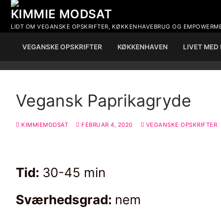
Spring
KIMMIE MODSAT
til
LIDT OM VEGANSKE OPSKRIFTER, KØKKENHAVEBRUG OG EMPOWERM
indhold
VEGANSKE OPSKRIFTER
KØKKENHAVEN
LIVET MED
Vegansk Paprikagryde
KIMMIEMODSAT
FEBRUAR 4, 2020
VEGANSKE OPSKRIFTER
Tid:
30-45 min
Sværhedsgrad:
nem