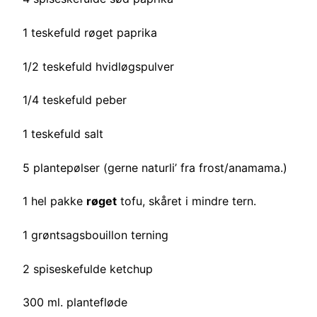
1 teskefuld røget paprika
1/2 teskefuld hvidløgspulver
1/4 teskefuld peber
1 teskefuld salt
5 plantepølser (gerne naturli’ fra frost/anamama.)
1 hel pakke
røget
tofu, skåret i mindre tern.
1 grøntsagsbouillon terning
2 spiseskefulde ketchup
300 ml. plantefløde