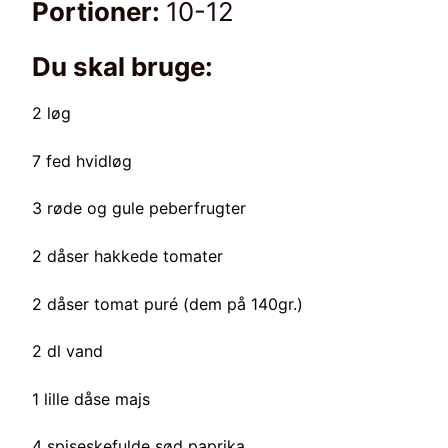
Portioner:
10-12
Du skal bruge:
2 løg
7 fed hvidløg
3 røde og gule peberfrugter
2 dåser hakkede tomater
2 dåser tomat puré (dem på 140gr.)
2 dl vand
1 lille dåse majs
4 spiseskefulde sød paprika