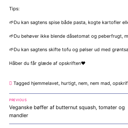
Tips:
🌱Du kan sagtens spise både pasta, kogte kartofler eller
🌱Du behøver ikke blende dåsetomat og peberfrugt, me
🌱Du kan sagtens skifte tofu og pølser ud med grøntsag
Håber du får glæde af opskriften❤️
Tagged
hjemmelavet
,
hurtigt
,
nem
,
nem mad
,
opskrif
Indlægsnavigation
PREVIOUS
Previous
Veganske bøffer af butternut squash, tomater og
post:
mandler