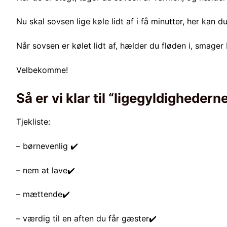
Nu skal sovsen lige køle lidt af i få minutter, her kan du
Når sovsen er kølet lidt af, hælder du fløden i, smager 
Velbekomme!
Så er vi klar til “ligegyldighedern
Tjekliste:
– børnevenlig ✔️
– nem at lave✔️
– mættende✔️
– værdig til en aften du får gæster✔️